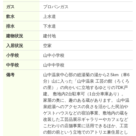
ガス
プロパンガス
飲水
上水道
排水
下水道
建物状況
建付地
入居状況
空家
小学校
山中小学校
中学校
山中中学校
備考
山中温泉中心部の総湯菊の湯から2.5km（車6
分）山に入った「山中温泉 工芸の館（ろくろ
の里）」の向かいに立地するゆとりの7DK戸
建。 敷地内2台駐車可（1台分車庫あり）。
家屋の奥に、趣のある蔵があります。 山中温
泉総湯へのアクセスの良さを活かした民泊や
ゲストハウスなどの宿泊事業、敷地内の蔵を
改装した工芸品展示ギャラリーやカフェなど
こだわりの店舗事業に活用できるほか、工芸
の館の前という立地でのアトリエ兼住居とし