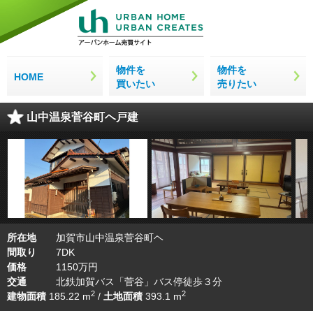
物件を
物件を
HOME
買いたい
売りたい
山中温泉菅谷町ヘ戸建
所在地
加賀市山中温泉菅谷町ヘ
間取り
7DK
価格
1150万円
交通
北鉄加賀バス「菅谷」バス停徒歩３分
2
2
建物面積
185.22 m
/
土地面積
393.1 m