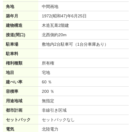
角地
中間画地
築年月
1972(昭和47)年6月25日
建物構造
木造瓦葺2階建
接道(間口)
北西側約20m
駐車場
敷地内2台駐車可（1台分車庫あり）
駐車料
権利種類
所有権
地目
宅地
建ぺい率
60 ％
容積率
200 ％
用途地域
無指定
都市計画
非線引き区域
セットバック
セットバックなし
電気
北陸電力