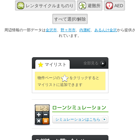
レンタサイクルまちのり
避難所
AED
すべて選択/解除
周辺情報の一部データは
金沢市
、
野々市市
、
内灘町
、
あるんけ金沢
から提供さ
れています。
全部見る
マイリスト
☆
物件ページの
をクリックすると
マイリストに追加できます
シミュレーションはこちら